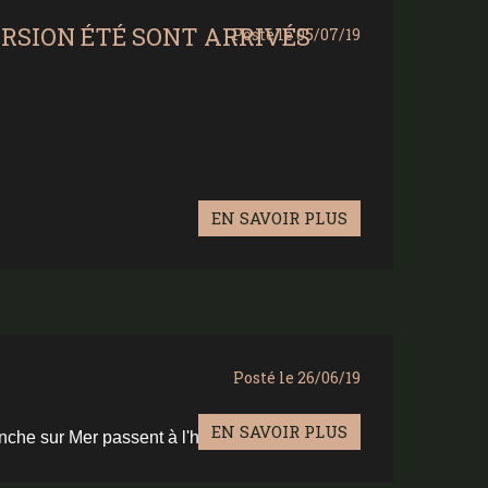
ERSION ÉTÉ SONT ARRIVÉS
Posté le 05/07/19
EN SAVOIR PLUS
Posté le 26/06/19
EN SAVOIR PLUS
anche sur Mer passent à l'heure d'été.