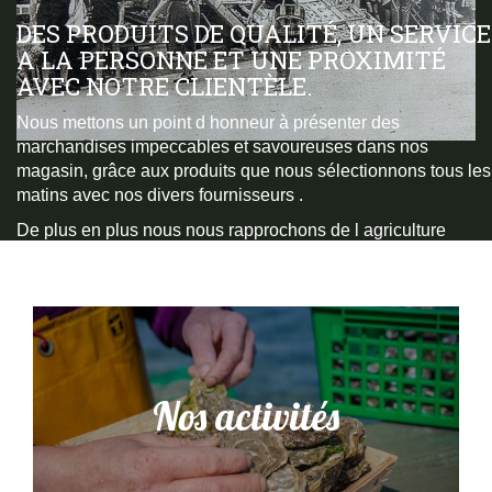
DES PRODUITS DE QUALITÉ, UN SERVICE
A LA PERSONNE ET UNE PROXIMITÉ
AVEC NOTRE CLIENTÈLE.
Nous mettons un point d honneur à présenter des
marchandises impeccables et savoureuses dans nos
magasin, grâce aux produits que nous sélectionnons tous les
matins avec nos divers fournisseurs .
De plus en plus nous nous rapprochons de l agriculture
raisonnée car nous sommes tous sensibles à notre
environnement et notre santé, ce qui se retrouve dans nos
boutiques.
Nos activités